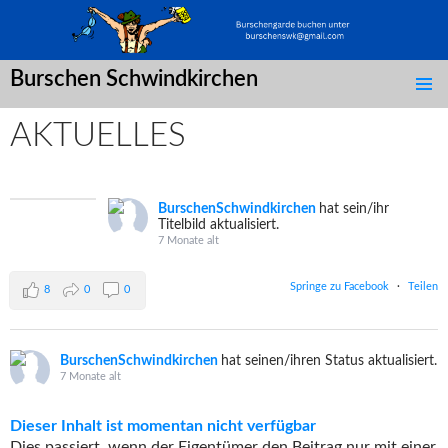
Burschen Schwindkirchen
SPRINGE
ZUM
AKTUELLES
INHALT
BurschenSchwindkirchen
hat sein/ihr
Titelbild aktualisiert.
7 Monate alt
Springe zu Facebook
·
Teilen
8
0
0
BurschenSchwindkirchen
hat seinen/ihren Status aktualisiert.
7 Monate alt
Dieser Inhalt ist momentan nicht verfügbar
Dies passiert, wenn der Eigentümer den Beitrag nur mit einer