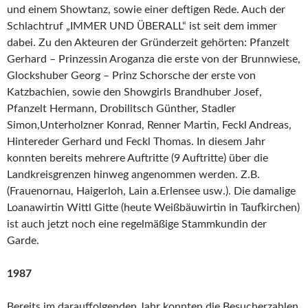
und einem Showtanz, sowie einer deftigen Rede. Auch der
Schlachtruf „IMMER UND ÜBERALL“ ist seit dem immer
dabei. Zu den Akteuren der Gründerzeit gehörten: Pfanzelt
Gerhard – Prinzessin Aroganza die erste von der Brunnwiese,
Glockshuber Georg – Prinz Schorsche der erste von
Katzbachien, sowie den Showgirls Brandhuber Josef,
Pfanzelt Hermann, Drobilitsch Günther, Stadler
Simon,Unterholzner Konrad, Renner Martin, Feckl Andreas,
Hintereder Gerhard und Feckl Thomas. In diesem Jahr
konnten bereits mehrere Auftritte (9 Auftritte) über die
Landkreisgrenzen hinweg angenommen werden. Z.B.
(Frauenornau, Haigerloh, Lain a.Erlensee usw.). Die damalige
Loanawirtin Wittl Gitte (heute Weißbäuwirtin in Taufkirchen)
ist auch jetzt noch eine regelmäßige Stammkundin der
Garde.
1987
Bereits im darauffolgenden Jahr konnten die Besucherzahlen