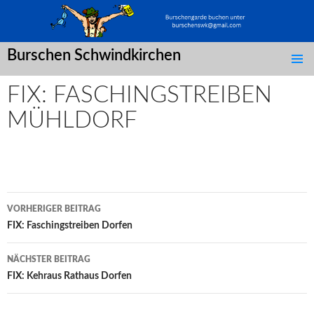
Burschen Schwindkirchen
SPRINGE
ZUM
FIX: FASCHINGSTREIBEN
INHALT
MÜHLDORF
Post
VORHERIGER BEITRAG
navigation
FIX: Faschingstreiben Dorfen
NÄCHSTER BEITRAG
FIX: Kehraus Rathaus Dorfen