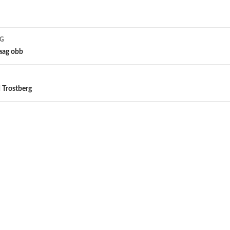
AG
Haag obb
 Trostberg