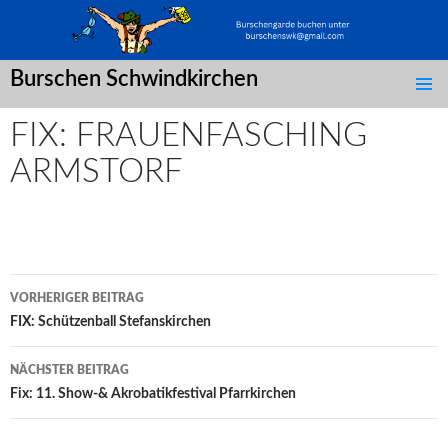
Burschen Schwindkirchen
SPRINGE
ZUM
FIX: FRAUENFASCHING
INHALT
ARMSTORF
Post
VORHERIGER BEITRAG
navigation
FIX: Schützenball Stefanskirchen
NÄCHSTER BEITRAG
Fix: 11. Show-& Akrobatikfestival Pfarrkirchen