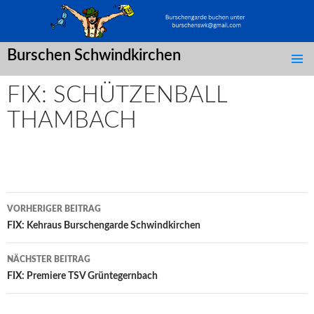
Burschen Schwindkirchen
SPRINGE
ZUM
FIX: SCHÜTZENBALL
INHALT
THAMBACH
Post
VORHERIGER BEITRAG
navigation
FIX: Kehraus Burschengarde Schwindkirchen
NÄCHSTER BEITRAG
FIX: Premiere TSV Grüntegernbach