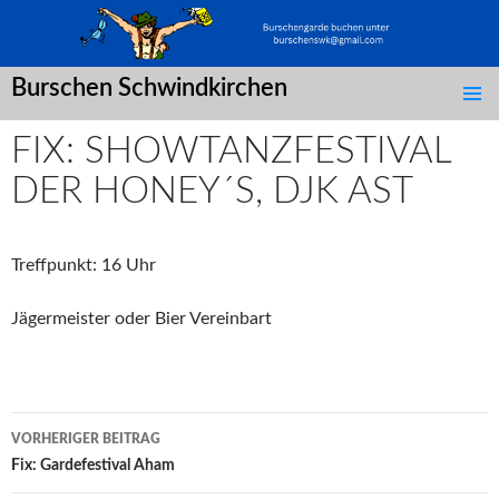
Burschen Schwindkirchen
SPRINGE
ZUM
FIX: SHOWTANZFESTIVAL
INHALT
DER HONEY´S, DJK AST
Treffpunkt: 16 Uhr
Jägermeister oder Bier Vereinbart
Post
VORHERIGER BEITRAG
navigation
Fix: Gardefestival Aham