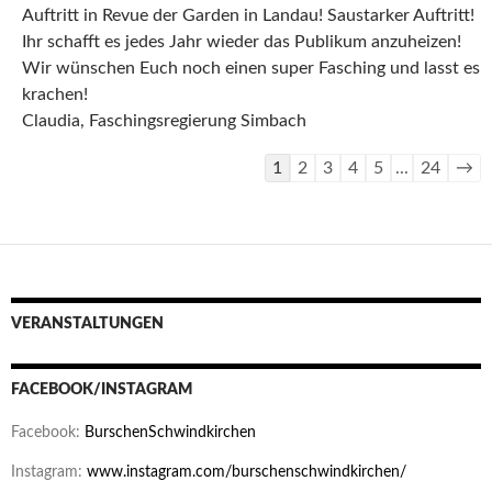
Auftritt in Revue der Garden in Landau! Saustarker Auftritt!
Ihr schafft es jedes Jahr wieder das Publikum anzuheizen!
Wir wünschen Euch noch einen super Fasching und lasst es
krachen!
Claudia, Faschingsregierung Simbach
Navigation
1
2
3
4
5
...
24
→
der
Gästebuchliste
VERANSTALTUNGEN
FACEBOOK/INSTAGRAM
Facebook:
BurschenSchwindkirchen
Instagram:
www.instagram.com/burschenschwindkirchen/