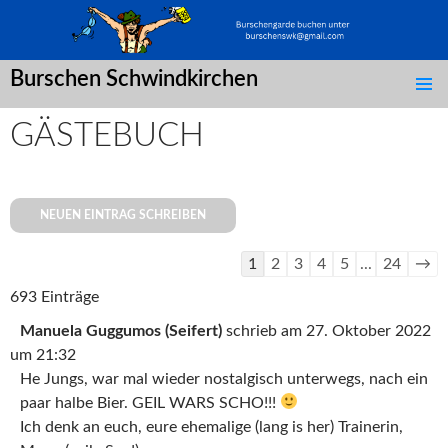
Burschen Schwindkirchen
SPRINGE
ZUM
GÄSTEBUCH
INHALT
Navigation
1
2
3
4
5
...
24
→
der
693 Einträge
Gästebuchliste
Manuela Guggumos (Seifert)
schrieb am
27. Oktober 2022
um
21:32
He Jungs, war mal wieder nostalgisch unterwegs, nach ein
paar halbe Bier. GEIL WARS SCHO!!!
Ich denk an euch, eure ehemalige (lang is her) Trainerin,