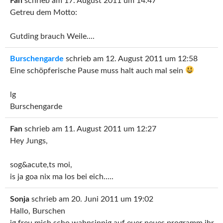
Fan
schrieb am
17. August 2011
um
14:47
Getreu dem Motto:
Gutding brauch Weile....
Burschengarde
schrieb am
12. August 2011
um
12:58
Eine schöpferische Pause muss halt auch mal sein
lg
Burschengarde
Fan
schrieb am
11. August 2011
um
12:27
Hey Jungs,
sog&acute,ts moi,
is ja goa nix ma los bei eich.....
Sonja
schrieb am
20. Juni 2011
um
19:02
Hallo, Burschen
ig freu mich scho wahnsinnig auf euer neues programm ihr