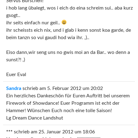
Servus Burschen!
i hob lang übalegt, wos i eich do eina schreim sui.. aba kurz
gsogt..
ihr seits einfach nur geil..
ihr scheissts eich nix, und i glab i kenn sonst koa garde, de
beim tanzn so vui gaudi hod wia ihr. ,)..
Eiso dann,wir seng uns no gwis moi an da Bar.. wo denn a
sunst?! ,)
Euer Eval
Sandra
schrieb am
5. Februar 2012
um
20:02
Ein herzliches Dankeschön für Euren Auftritt bei unserem
Firework of Showdance! Euer Programm ist echt der
Hammer! Wünschen Euch noch eine tolle Saison!
Lg Dream Dance Landshut
***
schrieb am
25. Januar 2012
um
18:06