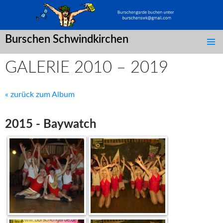
Burschen Schwindkirchen
SPRINGE
ZUM
GALERIE 2010 – 2019
INHALT
« zurück zum Album
2015 - Baywatch