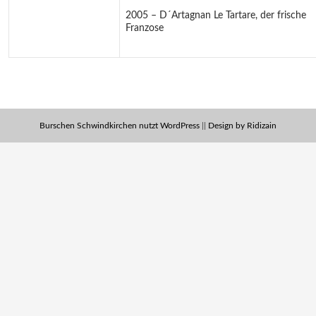
2005 – D´Artagnan Le Tartare, der frische
Franzose
Burschen Schwindkirchen nutzt WordPress
||
Design by Ridizain