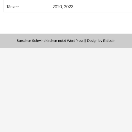
Tänzer:
2020, 2023
Burschen Schwindkirchen nutzt WordPress
||
Design by Ridizain