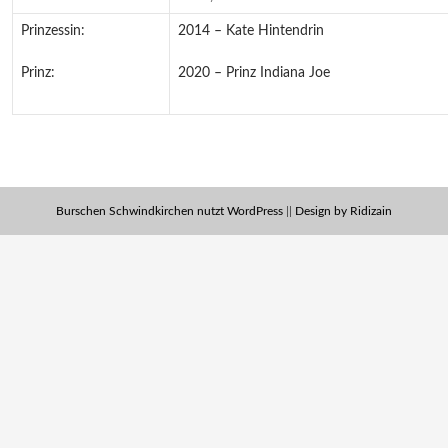
Prinzessin:
2014 – Kate Hintendrin
Prinz:
2020 – Prinz Indiana Joe
Burschen Schwindkirchen nutzt WordPress
||
Design by Ridizain