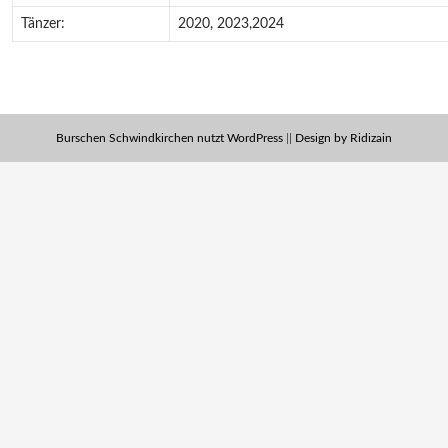
Tänzer:
2020, 2023,2024
Burschen Schwindkirchen nutzt WordPress
||
Design by Ridizain