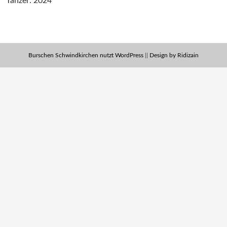
Tänzer: 2024
Burschen Schwindkirchen nutzt WordPress
||
Design by Ridizain