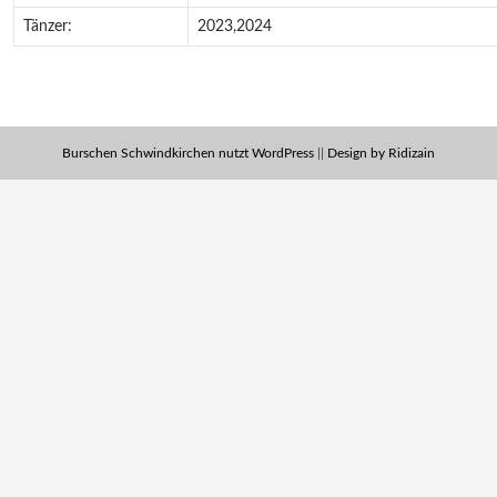
Tänzer:
2023,2024
Burschen Schwindkirchen nutzt WordPress
||
Design by Ridizain