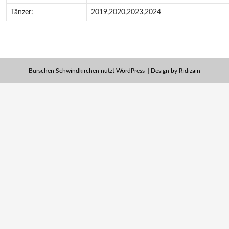
Tänzer:
2019,2020,2023,2024
Burschen Schwindkirchen nutzt WordPress
||
Design by Ridizain