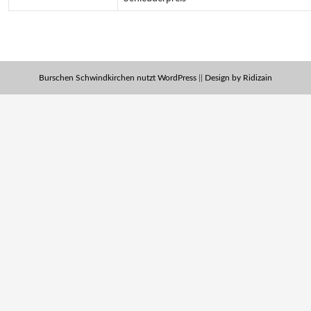
Burschen Schwindkirchen nutzt WordPress
||
Design by Ridizain