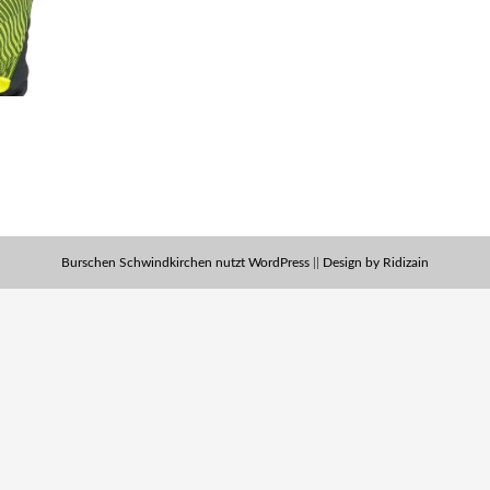
Burschen Schwindkirchen nutzt WordPress
||
Design by Ridizain