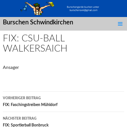
Burschen Schwindkirchen
SPRINGE
ZUM
FIX: CSU-BALL
INHALT
WALKERSAICH
Ansager
Post
VORHERIGER BEITRAG
navigation
FIX: Faschingstreiben Mühldorf
NÄCHSTER BEITRAG
FIX: Sportlerball Bonbruck