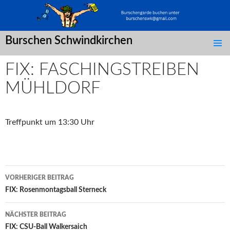
Burschen Schwindkirchen
SPRINGE
ZUM
FIX: FASCHINGSTREIBEN
INHALT
MÜHLDORF
Treffpunkt um 13:30 Uhr
Post
VORHERIGER BEITRAG
navigation
FIX: Rosenmontagsball Sterneck
NÄCHSTER BEITRAG
FIX: CSU-Ball Walkersaich