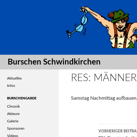
Suche
Burschen Schwindkirchen
RES: MÄNNE
Aktuelles
Infos
Samstag Nachmittag aufbauen/
BURSCHENGARDE
Chronik
Akteure
Galerie
Post
Sponsoren
VORHERIGER BEITR
Videos